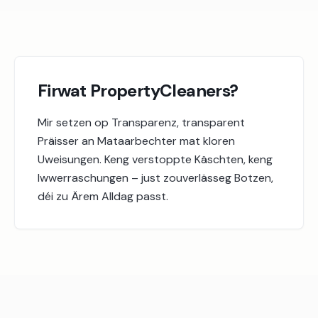
Firwat PropertyCleaners?
Mir setzen op Transparenz, transparent
Präisser an Mataarbechter mat kloren
Uweisungen. Keng verstoppte Käschten, keng
Iwwerraschungen – just zouverlässeg Botzen,
déi zu Ärem Alldag passt.