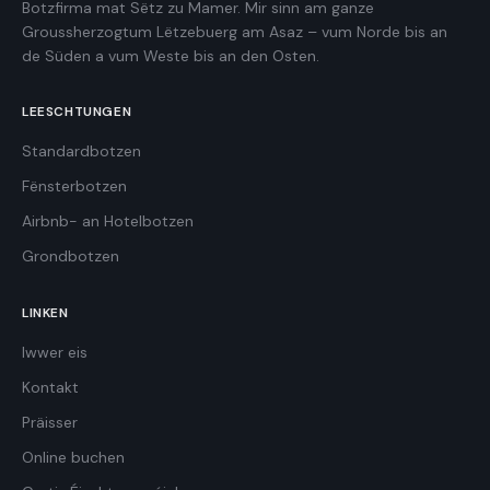
Botzfirma mat Sëtz zu Mamer. Mir sinn am ganze
Groussherzogtum Lëtzebuerg am Asaz – vum Norde bis an
de Süden a vum Weste bis an den Osten.
LEESCHTUNGEN
Standardbotzen
Fënsterbotzen
Airbnb- an Hotelbotzen
Grondbotzen
LINKEN
Iwwer eis
Kontakt
Präisser
Online buchen