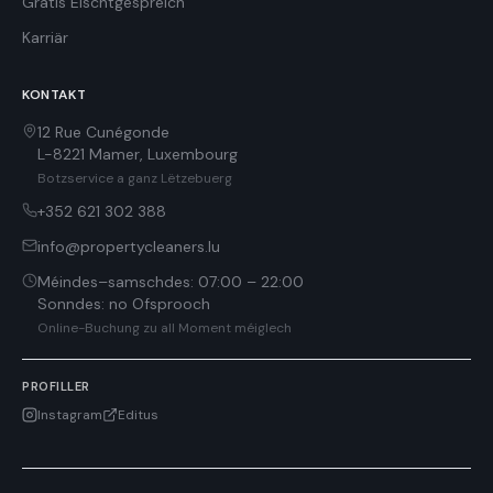
Gratis Éischtgespréich
Karriär
KONTAKT
12 Rue Cunégonde
L-8221
Mamer
,
Luxembourg
Botzservice a ganz Lëtzebuerg
+352 621 302 388
info@propertycleaners.lu
Méindes–samschdes
:
07:00 – 22:00
Sonndes
:
no Ofsprooch
Online-Buchung zu all Moment méiglech
PROFILLER
Instagram
Editus