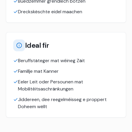
Buedzëmmer grëndlech botzen
Dreckskëschte eidel maachen
Ideal fir
Beruffstäteger mat wéineg Zäit
Famillje mat Kanner
Eeler Leit oder Persounen mat
Mobilitéitsaschränkungen
Jiddereen, dee reegelméisseg e proppert
Doheem wëllt