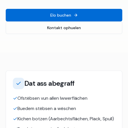
Elo buchen
Kontakt ophuelen
Dat ass abegraff
Ofstëbsen vun allen Iwwerflächen
Buedem stëbsen a wëschen
Kichen botzen (Aarbechtsflächen, Plack, Spull)