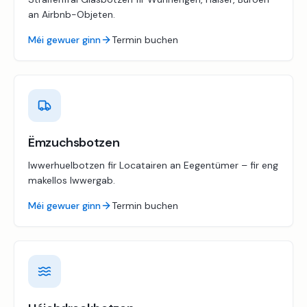
an Airbnb-Objeten.
Méi gewuer ginn
Termin buchen
Ëmzuchsbotzen
Iwwerhuelbotzen fir Locatairen an Eegentümer – fir eng
makellos Iwwergab.
Méi gewuer ginn
Termin buchen