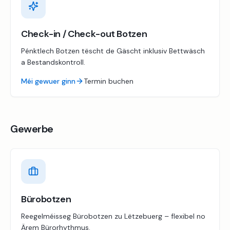
Check-in / Check-out Botzen
Pénktlech Botzen tëscht de Gäscht inklusiv Bettwäsch
a Bestandskontroll.
Méi gewuer ginn
Termin buchen
Gewerbe
Bürobotzen
Reegelméisseg Bürobotzen zu Lëtzebuerg – flexibel no
Ärem Bürorhythmus.