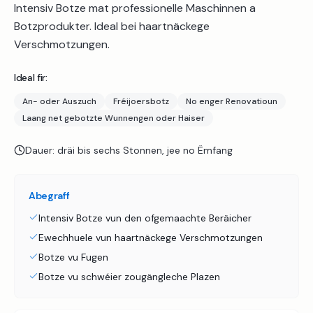
Intensiv Botze mat professionelle Maschinnen a
Botzprodukter. Ideal bei haartnäckege
Verschmotzungen.
Ideal fir:
An- oder Auszuch
Fréijoersbotz
No enger Renovatioun
Laang net gebotzte Wunnengen oder Haiser
Dauer:
dräi bis sechs Stonnen, jee no Ëmfang
Abegraff
Intensiv Botze vun den ofgemaachte Beräicher
Ewechhuele vun haartnäckege Verschmotzungen
Botze vu Fugen
Botze vu schwéier zougängleche Plazen