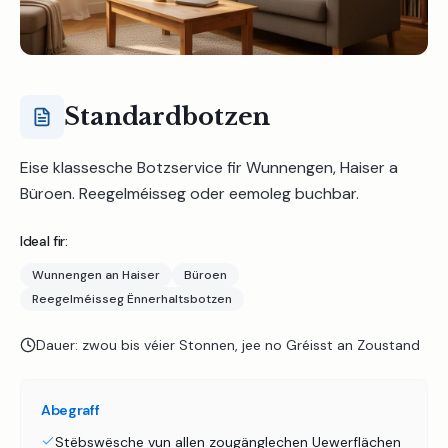
Standardbotzen
Eise klassesche Botzservice fir Wunnengen, Haiser a
Büroen. Reegelméisseg oder eemoleg buchbar.
Ideal fir:
Wunnengen an Haiser
Büroen
Reegelméisseg Ënnerhaltsbotzen
Dauer:
zwou bis véier Stonnen, jee no Gréisst an Zoustand
Abegraff
Stëbswësche vun allen zougänglechen Uewerflächen