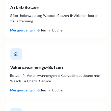
Airbnb Botzen
Séier, héichwäerteg Wiessel-Botzen fir Airbnb-Hosten
zu Lëtzebuerg.
Méi gewuer ginn
Termin buchen
Vakanzwunnengs-Botzen
Botzen fir Vakanzwunnengen a Kuerzzäitlocatioune mat
Wäsch- a Check-Service.
Méi gewuer ginn
Termin buchen