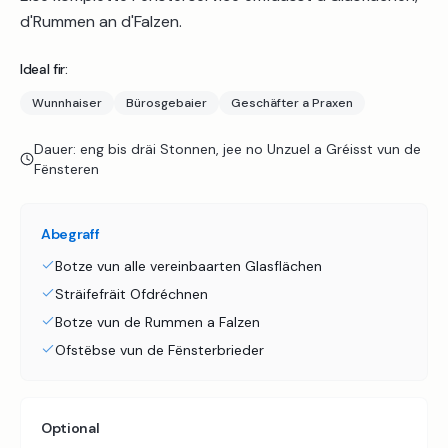
d'Rummen an d'Falzen.
Ideal fir:
Wunnhaiser
Bürosgebaier
Geschäfter a Praxen
Dauer:
eng bis dräi Stonnen, jee no Unzuel a Gréisst vun de
Fënsteren
Abegraff
Botze vun alle vereinbaarten Glasflächen
Sträifefräit Ofdréchnen
Botze vun de Rummen a Falzen
Ofstëbse vun de Fënsterbrieder
Optional