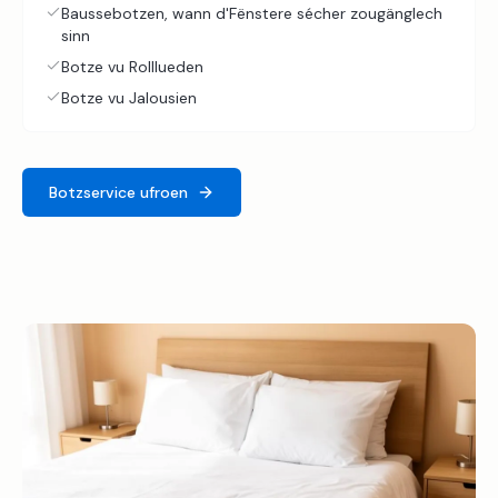
Baussebotzen, wann d'Fënstere sécher zougänglech
sinn
Botze vu Rolllueden
Botze vu Jalousien
Botzservice ufroen