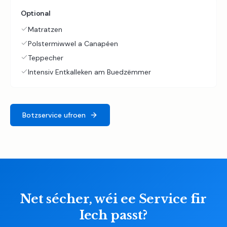
Optional
Matratzen
Polstermiwwel a Canapéen
Teppecher
Intensiv Entkalleken am Buedzëmmer
Botzservice ufroen
Net sécher, wéi ee Service fir
Iech passt?