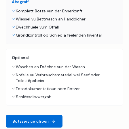
Abegraff
Komplett Botze vun der Ënnerkonft
Wiessel vu Bettwäsch an Handdicher
Ewechhuele vum Offall
Grondkontroll op Schied a feelenden Inventar
Optional
Wäschen an Dréchne vun der Wäsch
Nofëlle vu Verbrauchsmaterial wéi Seef oder
Toilettëpabeier
Fotodokumentatioun nom Botzen
Schlësseliwwergab
Botzservice ufroen