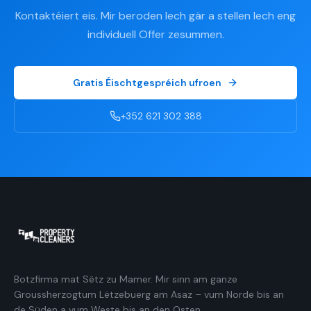
Kontaktéiert eis. Mir beroden Iech gär a stellen Iech eng
individuell Offer zesummen.
Gratis Éischtgespréich ufroen
+352 621 302 388
Botzfirma mat Sëtz zu Mamer. Mir sinn am ganze
Groussherzogtum Lëtzebuerg am Asaz – vum Norde bis an
de Süden a vum Weste bis an den Osten.