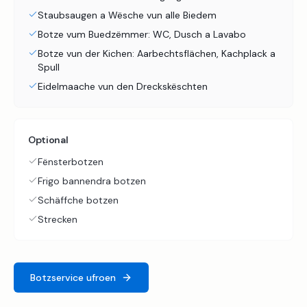
Staubsaugen a Wësche vun alle Biedem
Botze vum Buedzëmmer: WC, Dusch a Lavabo
Botze vun der Kichen: Aarbechtsflächen, Kachplack a
Spull
Eidelmaache vun den Dreckskëschten
Optional
Fënsterbotzen
Frigo bannendra botzen
Schäffche botzen
Strecken
Botzservice ufroen