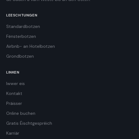
LEESCHTUNGEN
Standardbotzen
Fënsterbotzen
Airbnb- an Hotelbotzen
Grondbotzen
LINKEN
Iwwer eis
Kontakt
Präisser
Online buchen
Gratis Éischtgespréich
Karriär