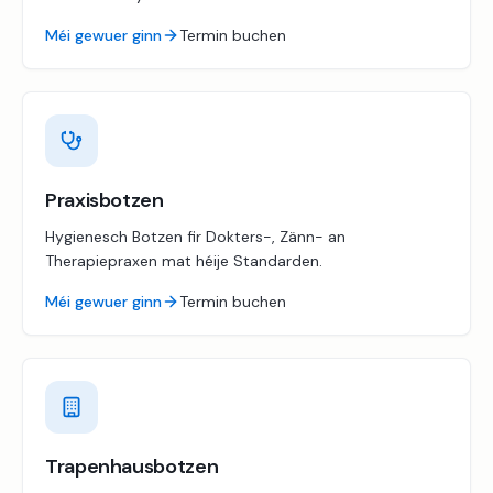
Méi gewuer ginn
Termin buchen
Praxisbotzen
Hygienesch Botzen fir Dokters-, Zänn- an
Therapiepraxen mat héije Standarden.
Méi gewuer ginn
Termin buchen
Trapenhausbotzen