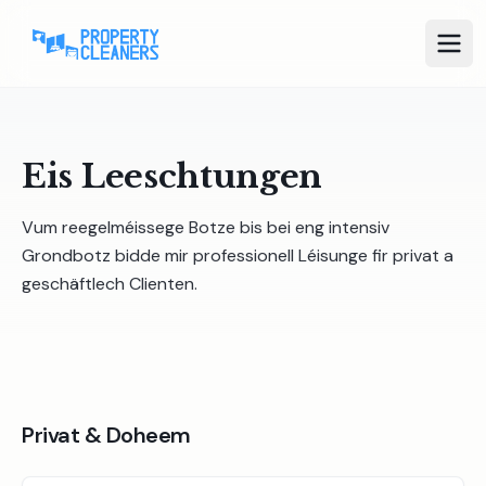
Eis Leeschtungen
Vum reegelméissege Botze bis bei eng intensiv
Grondbotz bidde mir professionell Léisunge fir privat a
geschäftlech Clienten.
Privat & Doheem