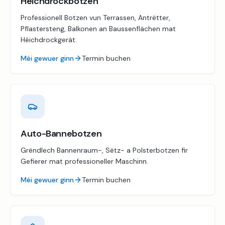
Héichdrockbotzen
Professionell Botzen vun Terrassen, Antrëtter,
Pflastersteng, Balkonen an Baussenflächen mat
Héichdrockgerät.
Méi gewuer ginn
Termin buchen
Auto-Bannebotzen
Grëndlech Bannenraum-, Sëtz- a Polsterbotzen fir
Gefierer mat professioneller Maschinn.
Méi gewuer ginn
Termin buchen