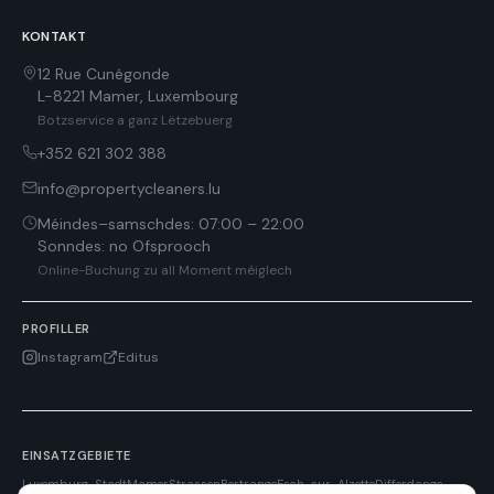
KONTAKT
12 Rue Cunégonde
L-8221
Mamer
,
Luxembourg
Botzservice a ganz Lëtzebuerg
+352 621 302 388
info@propertycleaners.lu
Méindes–samschdes
:
07:00 – 22:00
Sonndes
:
no Ofsprooch
Online-Buchung zu all Moment méiglech
PROFILLER
Instagram
Editus
EINSATZGEBIETE
Luxemburg-Stadt
Mamer
Strassen
Bertrange
Esch-sur-Alzette
Differdange