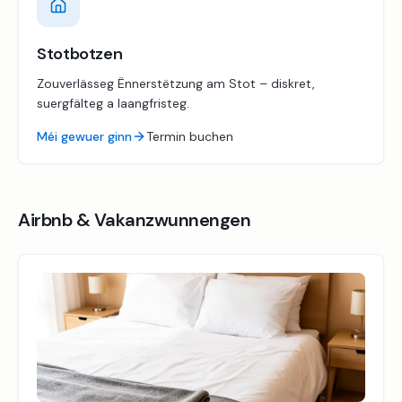
Stotbotzen
Zouverlässeg Ënnerstëtzung am Stot – diskret,
suergfälteg a laangfristeg.
Méi gewuer ginn
Termin buchen
Airbnb & Vakanzwunnengen