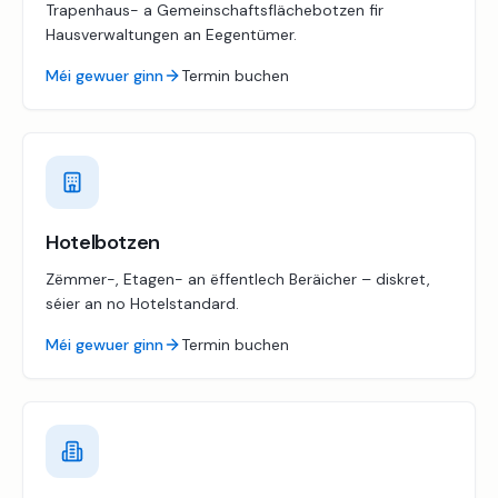
Trapenhaus- a Gemeinschaftsflächebotzen fir
Hausverwaltungen an Eegentümer.
Méi gewuer ginn
Termin buchen
Hotelbotzen
Zëmmer-, Etagen- an ëffentlech Beräicher – diskret,
séier an no Hotelstandard.
Méi gewuer ginn
Termin buchen