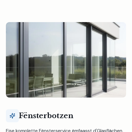
Fënsterbotzen
Eise komplette Fënsterservice ëmfaasst d'Glasflächen,