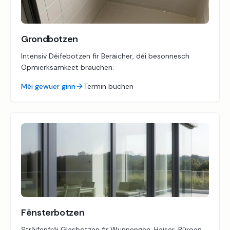
Grondbotzen
Intensiv Déifebotzen fir Beräicher, déi besonnesch
Opmierksamkeet brauchen.
Méi gewuer ginn
Termin buchen
Fënsterbotzen
Sträifenfräi Glasbotzen fir Wunnengen, Haiser, Büroen