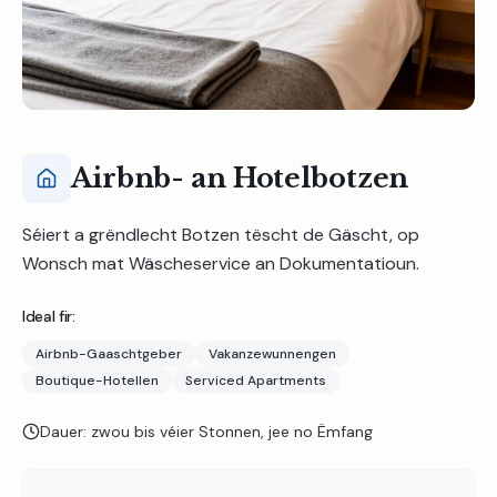
Airbnb- an Hotelbotzen
Séiert a grëndlecht Botzen tëscht de Gäscht, op
Wonsch mat Wäscheservice an Dokumentatioun.
Ideal fir:
Airbnb-Gaaschtgeber
Vakanzewunnengen
Boutique-Hotellen
Serviced Apartments
Dauer:
zwou bis véier Stonnen, jee no Ëmfang