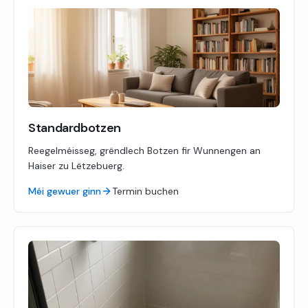
Standardbotzen
Reegelméisseg, grëndlech Botzen fir Wunnengen an
Haiser zu Lëtzebuerg.
Méi gewuer ginn
Termin buchen