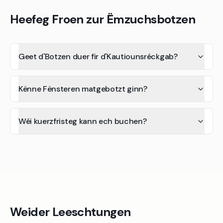
Heefeg Froen zur Ëmzuchsbotzen
Geet d'Botzen duer fir d'Kautiounsréckgab?
Kënne Fënsteren matgebotzt ginn?
Wéi kuerzfristeg kann ech buchen?
Weider Leeschtungen