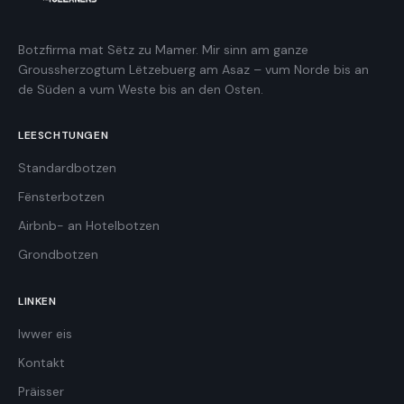
Botzfirma mat Sëtz zu Mamer. Mir sinn am ganze
Groussherzogtum Lëtzebuerg am Asaz – vum Norde bis an
de Süden a vum Weste bis an den Osten.
LEESCHTUNGEN
Standardbotzen
Fënsterbotzen
Airbnb- an Hotelbotzen
Grondbotzen
LINKEN
Iwwer eis
Kontakt
Präisser