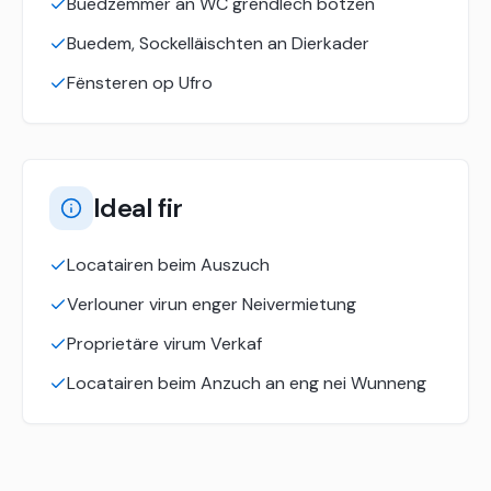
Buedzëmmer an WC grëndlech botzen
Buedem, Sockelläischten an Dierkader
Fënsteren op Ufro
Ideal fir
Locatairen beim Auszuch
Verlouner virun enger Neivermietung
Proprietäre virum Verkaf
Locatairen beim Anzuch an eng nei Wunneng