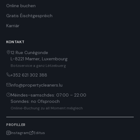
Online buchen
Gratis Éischtgespréich
Karriär
KONTAKT
12 Rue Cunégonde
L-8221
Mamer
,
Luxembourg
Botzservice a ganz Lëtzebuerg
+352 621 302 388
info@propertycleaners.lu
Méindes–samschdes
:
07:00 – 22:00
Sonndes
:
no Ofsprooch
Online-Buchung zu all Moment méiglech
PROFILLER
Instagram
Editus