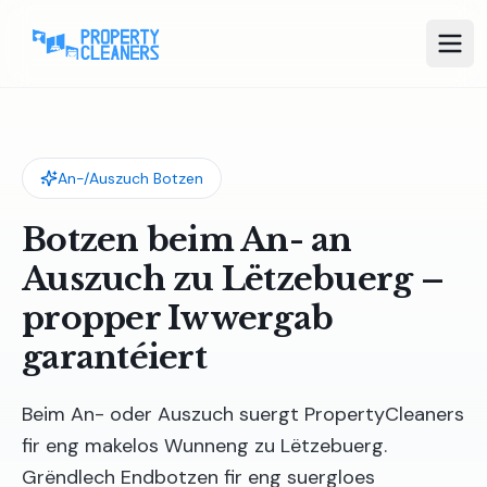
An-/Auszuch Botzen
Botzen beim An- an
Auszuch zu Lëtzebuerg –
propper Iwwergab
garantéiert
Beim An- oder Auszuch suergt PropertyCleaners
fir eng makelos Wunneng zu Lëtzebuerg.
Grëndlech Endbotzen fir eng suergloes