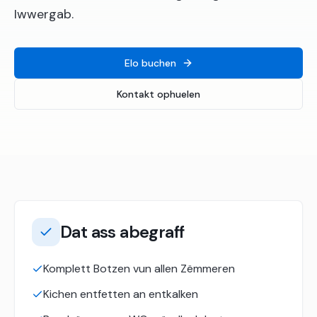
Iwwergab.
Elo buchen
Kontakt ophuelen
Dat ass abegraff
Komplett Botzen vun allen Zëmmeren
Kichen entfetten an entkalken