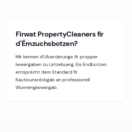
Firwat PropertyCleaners fir
d'Ëmzuchsbotzen?
Mir kennen d'Ufuerderunge fir propper
Iwwergaben zu Lëtzebuerg. Eis Endbotzen
entsprécht dem Standard fir
Kautiounsréckgab an professionell
Wunnengiwwergab.