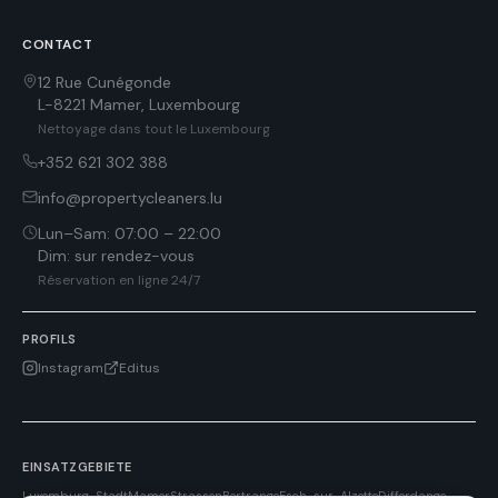
CONTACT
12 Rue Cunégonde
L-8221
Mamer
,
Luxembourg
Nettoyage dans tout le Luxembourg
+352 621 302 388
info@propertycleaners.lu
Lun–Sam
:
07:00 – 22:00
Dim
:
sur rendez-vous
Réservation en ligne 24/7
PROFILS
Instagram
Editus
EINSATZGEBIETE
Luxemburg-Stadt
Mamer
Strassen
Bertrange
Esch-sur-Alzette
Differdange