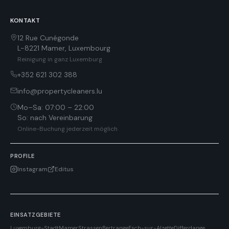
KONTAKT
12 Rue Cunégonde
L-8221
Mamer
,
Luxembourg
Reinigung in ganz Luxemburg
+352 621 302 388
info@propertycleaners.lu
Mo–Sa
:
07:00 – 22:00
So
:
nach Vereinbarung
Online-Buchung jederzeit möglich
PROFILE
Instagram
Editus
EINSATZGEBIETE
Luxemburg-Stadt
Mamer
Strassen
Bertrange
Esch-sur-Alzette
Differdange